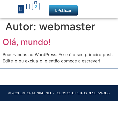
0
Publicar
Autor:
webmaster
Chamadas de livros
Olá, mundo!
Boas-vindas ao WordPress. Esse é o seu primeiro post.
Edite-o ou exclua-o, e então comece a escrever!
© 2023 EDITORA UNIATENEU - TODOS OS DIREITOS RESERVADOS