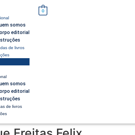
0
cional
uem somos
orpo editorial
nstruções
as de livros
ações
onal
uem somos
orpo editorial
nstruções
s de livros
ções
 Freitas Felix