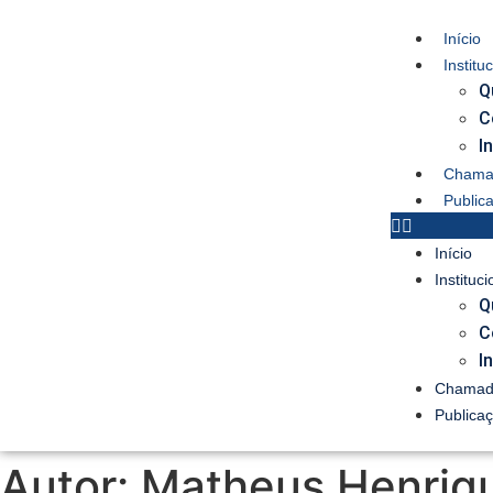
Início
Institu
Q
C
I
Chamad
Public
Início
Instituci
Q
C
I
Chamada
Publica
Autor:
Matheus Henrique