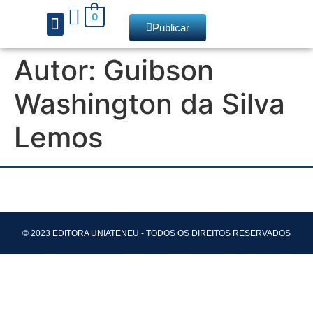
0
Publicar
Autor:
Guibson
Chamadas de livros
Washington da Silva
Lemos
© 2023 EDITORA UNIATENEU - TODOS OS DIREITOS RESERVADOS