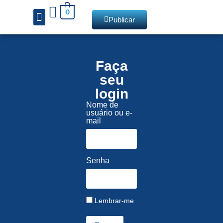
0
Publicar
Chamadas de livros
Faça
seu
login
Nome de
usuário ou e-
mail
Senha
Lembrar-me